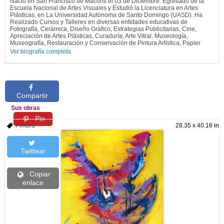
Nació en San Francisco de Macorís el 03 de Diciembre. Egresado de la
Escuela Nacional de Artes Visuales y Estudió la Licenciatura en Artes
Plásticas, en La Universidad Autónoma de Santo Domingo (UASD). Ha
Realizado Cursos y Talleres en diversas entidades educativas de
Fotografía, Cerámica, Diseño Gráfico, Estrategias Publicitarias, Cine,
Apreciación de Artes Plásticas, Curaduría, Arte Vitral, Museología,
Museografía, Restauración y Conservación de Pintura Artística, Papier
Ver biografía completa
Compartir
Sus obras
Pin
Pintura
28.35 x 40.16 in
Twittear
Copiar
enlace